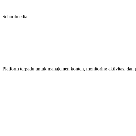
CMS Center
Schoolmedia
Kelola Konten
Sekolah Indonesia
dengan Mudah
Platform terpadu untuk manajemen konten, monitoring aktivitas, dan 